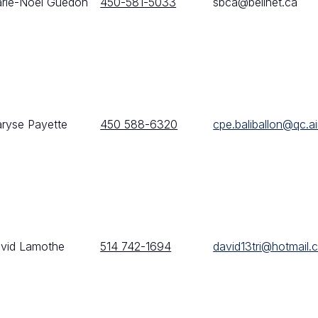
rie-Noël Guédon
450-581-5033
sbca@bellnet.ca
ryse Payette
450 588-6320
cpe.baliballon@qc.a
vid Lamothe
514 742-1694
david13tri@hotmail.