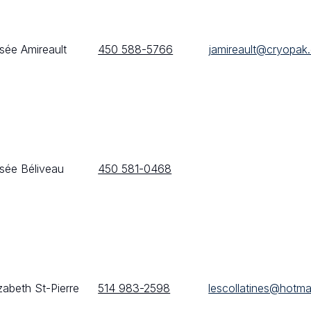
sée Amireault
450 588-5766
jamireault@cryopak
sée Béliveau
450 581-0468
izabeth St-Pierre
514 983-2598
lescollatines@hotma