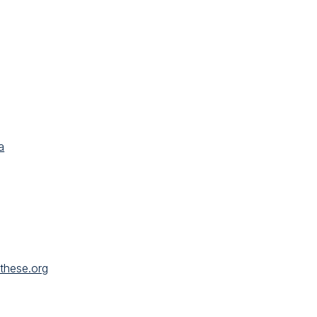
a
a
these.org