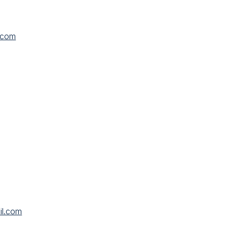
.com
il.com