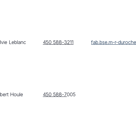
lvie Leblanc
450 588-3211
fab.bse.m-r-duroche
bert Houle
450 588-7
005