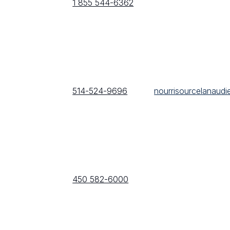
1 855 544-6362
514-524-9696
nourrisourcelanaud
450 582-6000