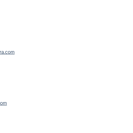
ira.com
com