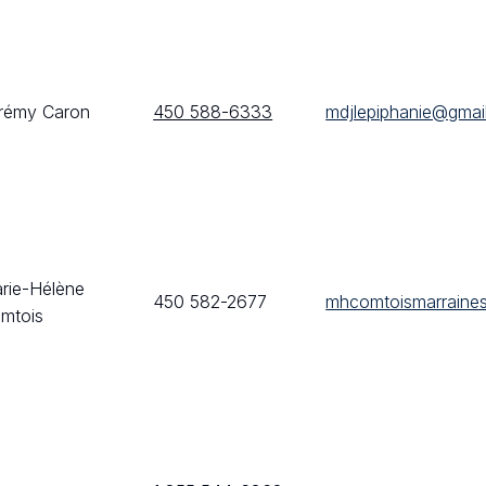
rémy Caron
450 588-6333
mdjlepiphanie@gmai
rie-Hélène
450 582-2677
mhcomtoismarraine
mtois